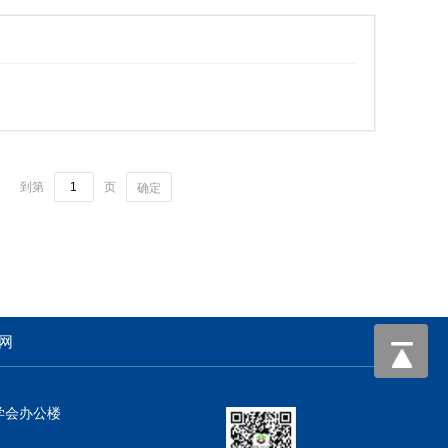
到第
页
确定
网
学会办公楼