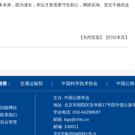
务本身，因为漫长，所以才更需要守住初心，脚踏实地、坚定不移的走
【关闭页面】
【打印本页】
链接：
交通运输部
|
中国科学技术协会
|
中国公路
主办: 中国公路学会
地址: 北京市朝阳区安华路17号院中国公路
旧版网站
学会电话: 010-64288697
联系我们
邮箱: bgs@chts.cn
后台管理
邮编: 100011
京ICP备05048991号-5