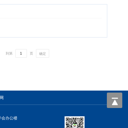
到第
页
确定
网
学会办公楼