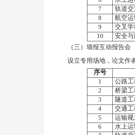
7
轨道交
8
航空运
9
交叉学
10
安全与
（三）
墙报互动报告会
设立专用场地，论文作者
序号
1
公路工
2
桥梁工
3
隧道工
4
交通工
5
运输规
6
水上运