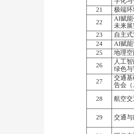
字化与
21
极端环
AI
赋能
22
未来展
23
自主式
24
AI
赋能
25
地理空
人工智
26
绿色与
交通基
27
告会（
28
航空交
29
交通与