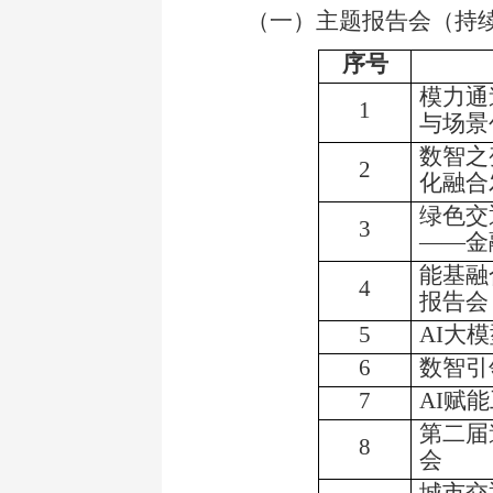
（一）主题报告会（持
序号
模力通
1
与场景
数智之
2
化融合
绿色交
3
——金
能基融
4
报告会
5
AI
大模
6
数智引
7
AI
赋能
第二届
8
会