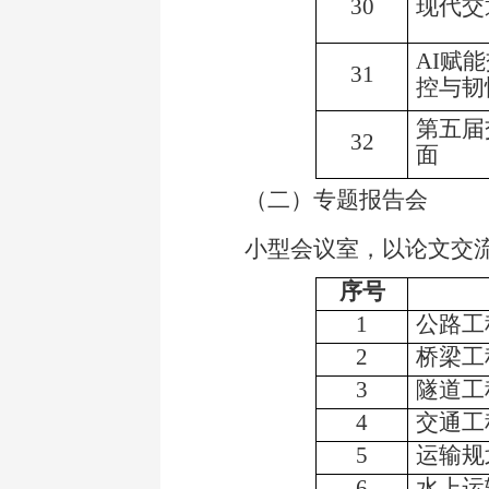
30
现代交
AI
赋能
31
控与韧
第五届
32
面
（二）
专题报告会
小型会议室，以论文交
序号
1
公路工
2
桥梁工
3
隧道工
4
交通工
5
运输规
6
水上运