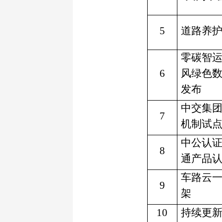
5
道路养
零碳智
6
风绿色
发布
中交集
7
机制试
中公认证（
8
通产品
车路云
9
架
10
持续更新中